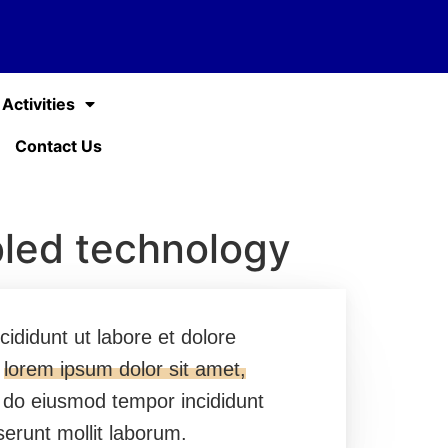
Activities
Contact Us
led technology
ididunt ut labore et dolore
s
lorem ipsum dolor sit amet,
d do eiusmod tempor incididunt
serunt mollit laborum.