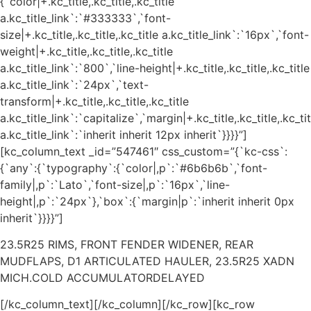
{`color|+.kc_title,.kc_title,.kc_title
a.kc_title_link`:`#333333`,`font-
size|+.kc_title,.kc_title,.kc_title a.kc_title_link`:`16px`,`font-
weight|+.kc_title,.kc_title,.kc_title
a.kc_title_link`:`800`,`line-height|+.kc_title,.kc_title,.kc_title
a.kc_title_link`:`24px`,`text-
transform|+.kc_title,.kc_title,.kc_title
a.kc_title_link`:`capitalize`,`margin|+.kc_title,.kc_title,.kc_tit
a.kc_title_link`:`inherit inherit 12px inherit`}}}}”]
[kc_column_text _id=”547461″ css_custom=”{`kc-css`:
{`any`:{`typography`:{`color|,p`:`#6b6b6b`,`font-
family|,p`:`Lato`,`font-size|,p`:`16px`,`line-
height|,p`:`24px`},`box`:{`margin|p`:`inherit inherit 0px
inherit`}}}}”]
23.5R25 RIMS, FRONT FENDER WIDENER, REAR
MUDFLAPS, D1 ARTICULATED HAULER, 23.5R25 XADN
MICH.COLD ACCUMULATORDELAYED
[/kc_column_text][/kc_column][/kc_row][kc_row