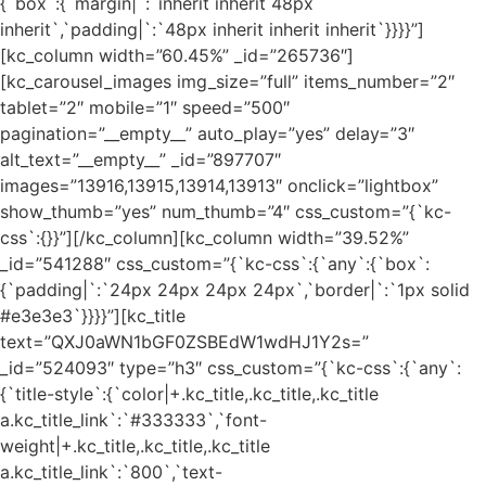
{`box`:{`margin|`:`inherit inherit 48px
inherit`,`padding|`:`48px inherit inherit inherit`}}}}”]
[kc_column width=”60.45%” _id=”265736″]
[kc_carousel_images img_size=”full” items_number=”2″
tablet=”2″ mobile=”1″ speed=”500″
pagination=”__empty__” auto_play=”yes” delay=”3″
alt_text=”__empty__” _id=”897707″
images=”13916,13915,13914,13913″ onclick=”lightbox”
show_thumb=”yes” num_thumb=”4″ css_custom=”{`kc-
css`:{}}”][/kc_column][kc_column width=”39.52%”
_id=”541288″ css_custom=”{`kc-css`:{`any`:{`box`:
{`padding|`:`24px 24px 24px 24px`,`border|`:`1px solid
#e3e3e3`}}}}”][kc_title
text=”QXJ0aWN1bGF0ZSBEdW1wdHJ1Y2s=”
_id=”524093″ type=”h3″ css_custom=”{`kc-css`:{`any`:
{`title-style`:{`color|+.kc_title,.kc_title,.kc_title
a.kc_title_link`:`#333333`,`font-
weight|+.kc_title,.kc_title,.kc_title
a.kc_title_link`:`800`,`text-