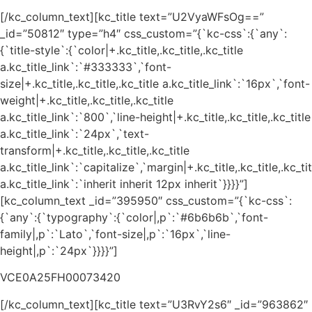
[/kc_column_text][kc_title text=”U2VyaWFsOg==”
_id=”50812″ type=”h4″ css_custom=”{`kc-css`:{`any`:
{`title-style`:{`color|+.kc_title,.kc_title,.kc_title
a.kc_title_link`:`#333333`,`font-
size|+.kc_title,.kc_title,.kc_title a.kc_title_link`:`16px`,`font-
weight|+.kc_title,.kc_title,.kc_title
a.kc_title_link`:`800`,`line-height|+.kc_title,.kc_title,.kc_title
a.kc_title_link`:`24px`,`text-
transform|+.kc_title,.kc_title,.kc_title
a.kc_title_link`:`capitalize`,`margin|+.kc_title,.kc_title,.kc_tit
a.kc_title_link`:`inherit inherit 12px inherit`}}}}”]
[kc_column_text _id=”395950″ css_custom=”{`kc-css`:
{`any`:{`typography`:{`color|,p`:`#6b6b6b`,`font-
family|,p`:`Lato`,`font-size|,p`:`16px`,`line-
height|,p`:`24px`}}}}”]
VCE0A25FH00073420
[/kc_column_text][kc_title text=”U3RvY2s6″ _id=”963862″