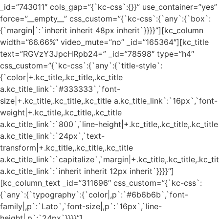
_id=”743011″ cols_gap=”{`kc-css`:{}}” use_container=”yes”
force=”__empty__” css_custom=”{`kc-css`:{`any`:{`box`:
{`margin|`:`inherit inherit 48px inherit`}}}}”][kc_column
width=”66.66%” video_mute=”no” _id=”165364″][kc_title
text=”RGVzY3JpcHRpb24=” _id=”78598″ type=”h4″
css_custom=”{`kc-css`:{`any`:{`title-style`:
{`color|+.kc_title,.kc_title,.kc_title
a.kc_title_link`:`#333333`,`font-
size|+.kc_title,.kc_title,.kc_title a.kc_title_link`:`16px`,`font-
weight|+.kc_title,.kc_title,.kc_title
a.kc_title_link`:`800`,`line-height|+.kc_title,.kc_title,.kc_title
a.kc_title_link`:`24px`,`text-
transform|+.kc_title,.kc_title,.kc_title
a.kc_title_link`:`capitalize`,`margin|+.kc_title,.kc_title,.kc_tit
a.kc_title_link`:`inherit inherit 12px inherit`}}}}”]
[kc_column_text _id=”311696″ css_custom=”{`kc-css`:
{`any`:{`typography`:{`color|,p`:`#6b6b6b`,`font-
family|,p`:`Lato`,`font-size|,p`:`16px`,`line-
height|,p`:`24px`}}}}”]