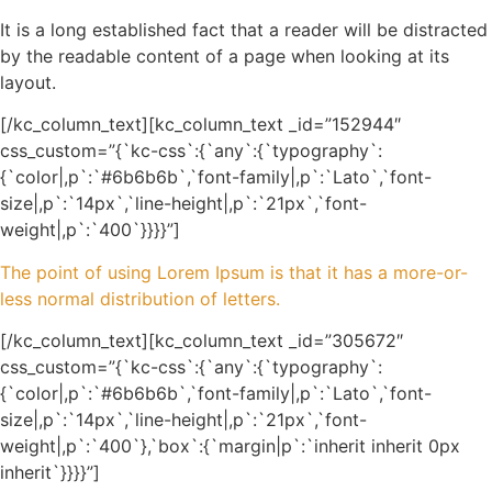
It is a long established fact that a reader will be distracted
by the readable content of a page when looking at its
layout.
[/kc_column_text][kc_column_text _id=”152944″
css_custom=”{`kc-css`:{`any`:{`typography`:
{`color|,p`:`#6b6b6b`,`font-family|,p`:`Lato`,`font-
size|,p`:`14px`,`line-height|,p`:`21px`,`font-
weight|,p`:`400`}}}}”]
The point of using Lorem Ipsum is that it has a more-or-
less normal distribution of letters.
[/kc_column_text][kc_column_text _id=”305672″
css_custom=”{`kc-css`:{`any`:{`typography`:
{`color|,p`:`#6b6b6b`,`font-family|,p`:`Lato`,`font-
size|,p`:`14px`,`line-height|,p`:`21px`,`font-
weight|,p`:`400`},`box`:{`margin|p`:`inherit inherit 0px
inherit`}}}}”]