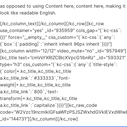
as opposed to using Content here, content here, making it
look like readable English.
[/kc_column_text][/kc_column][/kc_row][kc_row
use_container=”yes” _id=”935959″ cols_gap=”{`kc-css`:
{}}” force=”__empty__” css_custom=”{`kc-css`:{`any`:
{`box`:{`padding|`:`inherit inherit 96px inherit`}}}}”]
[kc_column width=”12/12″ video_mute=”no” _id=”957949″]
[kc_title text=”cmVsYXRlZCBlcXVpcG1lbnRz” _id=”593321″
type=”h3″ css_custom=”{`kc-css`:{`any`:{`title-style`:
{`color|+.kc_title,.kc_title,.kc_title
a.kc_title_link`:`#333333`,`font-
weight|+.kc_title,.kc_title,.kc_title
a.kc_title_link`:`800`,`text-
transform|+.kc_title,.kc_title,.kc_title
a.kc_title_link`:`capitalize`}}}}”][kc_raw_code
code=”W2Vzc19ncmlkIGFsaWFzPSJSZWxhdGVkIEVxdWlw
_id=”144731″][/kc_column][/kc_row]