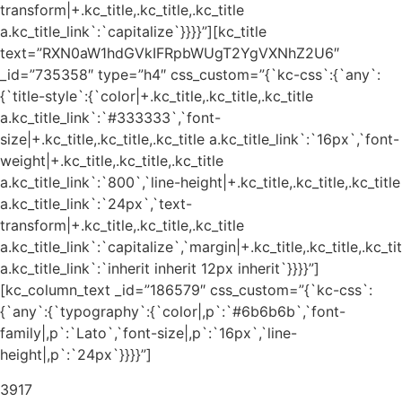
transform|+.kc_title,.kc_title,.kc_title
a.kc_title_link`:`capitalize`}}}}”][kc_title
text=”RXN0aW1hdGVkIFRpbWUgT2YgVXNhZ2U6″
_id=”735358″ type=”h4″ css_custom=”{`kc-css`:{`any`:
{`title-style`:{`color|+.kc_title,.kc_title,.kc_title
a.kc_title_link`:`#333333`,`font-
size|+.kc_title,.kc_title,.kc_title a.kc_title_link`:`16px`,`font-
weight|+.kc_title,.kc_title,.kc_title
a.kc_title_link`:`800`,`line-height|+.kc_title,.kc_title,.kc_title
a.kc_title_link`:`24px`,`text-
transform|+.kc_title,.kc_title,.kc_title
a.kc_title_link`:`capitalize`,`margin|+.kc_title,.kc_title,.kc_tit
a.kc_title_link`:`inherit inherit 12px inherit`}}}}”]
[kc_column_text _id=”186579″ css_custom=”{`kc-css`:
{`any`:{`typography`:{`color|,p`:`#6b6b6b`,`font-
family|,p`:`Lato`,`font-size|,p`:`16px`,`line-
height|,p`:`24px`}}}}”]
3917