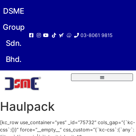
DSME
Group
03-8061 9815
Sdn.
Bhd.
Haulpack
[kc_row use_container=”yes” _id=”75732″ cols_gap=”{`kc-
css`:{}}” force=”__empty__” css_custom=”{`kc-css`:{`any`: