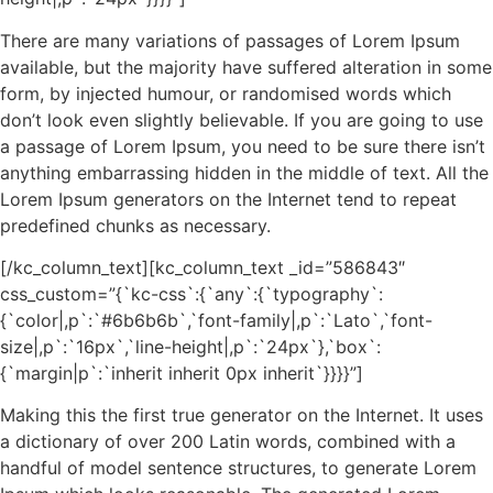
There are many variations of passages of Lorem Ipsum
available, but the majority have suffered alteration in some
form, by injected humour, or randomised words which
don’t look even slightly believable. If you are going to use
a passage of Lorem Ipsum, you need to be sure there isn’t
anything embarrassing hidden in the middle of text. All the
Lorem Ipsum generators on the Internet tend to repeat
predefined chunks as necessary.
[/kc_column_text][kc_column_text _id=”586843″
css_custom=”{`kc-css`:{`any`:{`typography`:
{`color|,p`:`#6b6b6b`,`font-family|,p`:`Lato`,`font-
size|,p`:`16px`,`line-height|,p`:`24px`},`box`:
{`margin|p`:`inherit inherit 0px inherit`}}}}”]
Making this the first true generator on the Internet. It uses
a dictionary of over 200 Latin words, combined with a
handful of model sentence structures, to generate Lorem