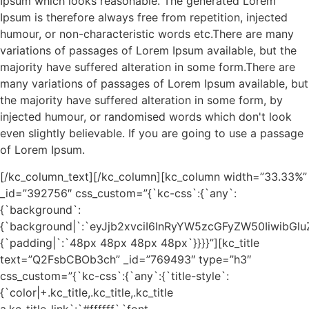
Ipsum which looks reasonable. The generated Lorem
Ipsum is therefore always free from repetition, injected
humour, or non-characteristic words etc.There are many
variations of passages of Lorem Ipsum available, but the
majority have suffered alteration in some form.There are
many variations of passages of Lorem Ipsum available, but
the majority have suffered alteration in some form, by
injected humour, or randomised words which don't look
even slightly believable. If you are going to use a passage
of Lorem Ipsum.
[/kc_column_text][/kc_column][kc_column width=”33.33%”
_id=”392756″ css_custom=”{`kc-css`:{`any`:
{`background`:
{`background|`:`eyJjb2xvciI6InRyYW5zcGFyZW50Iiwib
{`padding|`:`48px 48px 48px 48px`}}}}”][kc_title
text=”Q2FsbCBOb3ch” _id=”769493″ type=”h3″
css_custom=”{`kc-css`:{`any`:{`title-style`:
{`color|+.kc_title,.kc_title,.kc_title
a.kc_title_link`:`#ffffff`,`font-