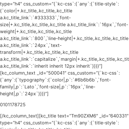
type=”h4″ css_custom=”{`kc-css`:{`any`:{`title-style`:
{`color|+.kc_title,.kc_title,.kc_title
a.kc_title_link`:`#333333`,`font-
size|+.kc_title,.kc_title,.kc_title a.kc_title_link`:`16px`,`font-
weight|+.kc_title,.kc_title,.kc_title
a.kc_title_link`:`800`,`line-height|+.kc_title,.kc_title,.kc_title
a.kc_title_link`:`24px`,`text-
transform|+.kc_title,.kc_title,.kc_title
a.kc_title_link`:`capitalize`,`margin|+.kc_title,.kc_title,.kc_tit
a.kc_title_link`:`inherit inherit 12px inherit`}}}}”]
[kc_column_text _id=”500041″ css_custom=”{`kc-css`:
{`any`:{`typography`:{`color|,p`:`#6b6b6b`,`font-
family|,p`:`Lato`,`font-size|,p`:`16px`,`line-
height|,p`:`24px`}}}}”]
0101178725
[/kc_column_text][kc_title text=”Tm90ZXM6″ _id=”640331″
type=”h4″ css_custom=”{`kc-css`:{`any`:{`title-style`: