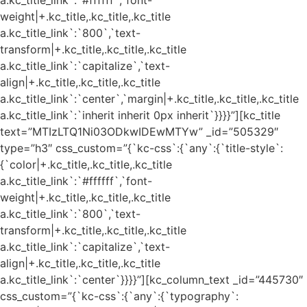
weight|+.kc_title,.kc_title,.kc_title
a.kc_title_link`:`800`,`text-
transform|+.kc_title,.kc_title,.kc_title
a.kc_title_link`:`capitalize`,`text-
align|+.kc_title,.kc_title,.kc_title
a.kc_title_link`:`center`,`margin|+.kc_title,.kc_title,.kc_title
a.kc_title_link`:`inherit inherit 0px inherit`}}}}”][kc_title
text=”MTIzLTQ1Ni03ODkwIDEwMTYw” _id=”505329″
type=”h3″ css_custom=”{`kc-css`:{`any`:{`title-style`:
{`color|+.kc_title,.kc_title,.kc_title
a.kc_title_link`:`#ffffff`,`font-
weight|+.kc_title,.kc_title,.kc_title
a.kc_title_link`:`800`,`text-
transform|+.kc_title,.kc_title,.kc_title
a.kc_title_link`:`capitalize`,`text-
align|+.kc_title,.kc_title,.kc_title
a.kc_title_link`:`center`}}}}”][kc_column_text _id=”445730″
css_custom=”{`kc-css`:{`any`:{`typography`: